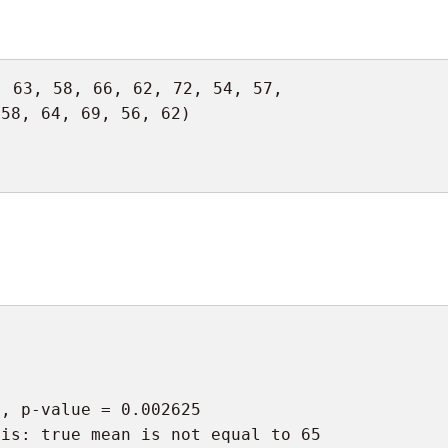
,
63
,
58
,
66
,
62
,
72
,
54
,
57
,
58
,
64
,
69
,
56
,
62
)
)
9
,
 p
-
value 
=
0.002625
sis
:
 true mean is not equal to 
65