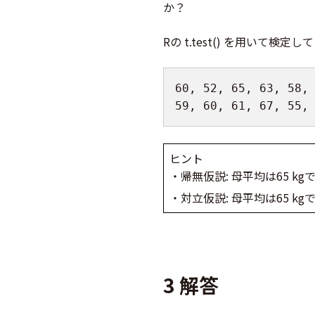
か？
Rの t.test() を用いて検定
60
,
52
,
65
,
63
,
58
,
59
,
60
,
61
,
67
,
55
,
ヒント
・帰無仮説: 母平均は65 kg
・対立仮説: 母平均は65 kg
3 解答