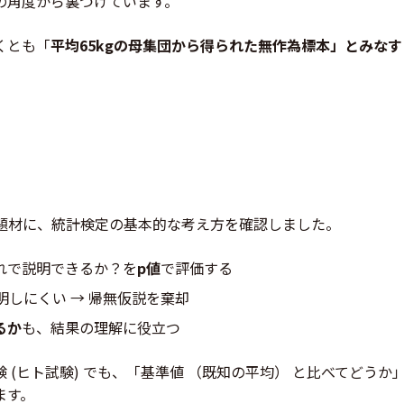
の角度から裏づけています。
くとも「
平均65kgの母集団から得られた無作為標本」とみな
題材に、統計検定の基本的な考え方を確認しました。
れで説明できるか？を
p値
で評価する
明しにくい → 帰無仮説を棄却
るか
も、結果の理解に役立つ
 (ヒト試験) でも、「基準値 （既知の平均） と比べてどう
ます。