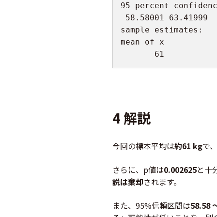
95
 percent confiden
58.58001
63.41999
sample estimates
:
mean of x

61
4 解説
今回の標本平均は
約61 kg
で、
さらに、p値は
0.002625
と十分
説は棄却
されます。
また、95%信頼区間は
58.58 