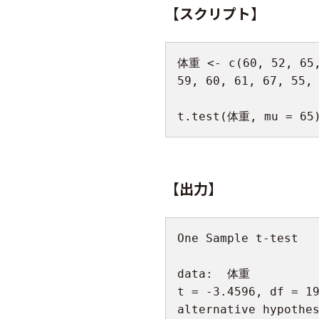
【スクリプト】
体重 
<-
 c
(
60
,
52
,
65
59
,
60
,
61
,
67
,
55
,
t.test
(
体重
,
 mu 
=
65
【出力】
One Sample t
-
test

data
:
  体重

t 
=
-
3.4596
,
 df 
=
1
alternative hypothe