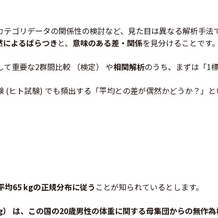
カテゴリデータの関係性の検討など、見た目は異なる解析手法
然によるばらつき
と、
意味のある差・関係
を見分けることです
て重要な2群間比較 （検定） や
相関解析
のうち、まずは「1
 (ヒト試験) でも頻出する「平均との差が偶然かどうか？」
平均65 kgの正規分布に従う
ことが知られているとします。
kg） は、この国の20歳男性の体重に関する母集団からの無作為