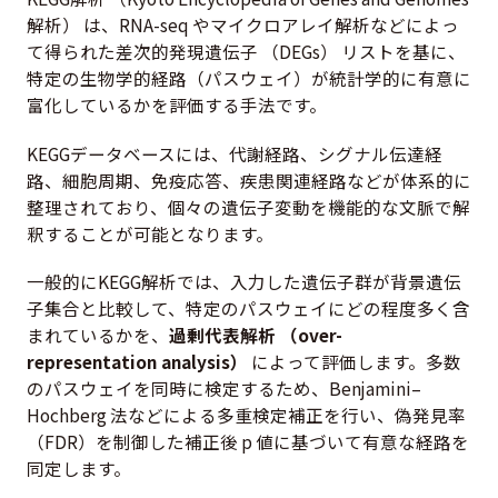
解析） は、RNA-seq やマイクロアレイ解析などによっ
て得られた差次的発現遺伝子 （DEGs） リストを基に、
特定の生物学的経路（パスウェイ）が統計学的に有意に
富化しているかを評価する手法です。
KEGGデータベースには、代謝経路、シグナル伝達経
路、細胞周期、免疫応答、疾患関連経路などが体系的に
整理されており、個々の遺伝子変動を機能的な文脈で解
釈することが可能となります。
一般的にKEGG解析では、入力した遺伝子群が背景遺伝
子集合と比較して、特定のパスウェイにどの程度多く含
まれているかを、
過剰代表解析 （over-
representation analysis）
によって評価します。多数
のパスウェイを同時に検定するため、Benjamini–
Hochberg 法などによる多重検定補正を行い、偽発見率
（FDR）を制御した補正後 p 値に基づいて有意な経路を
同定します。