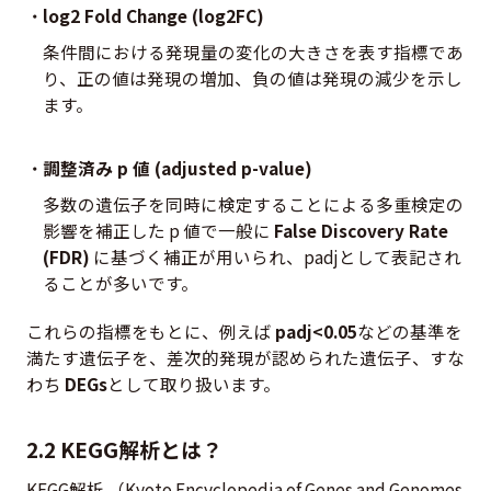
log2 Fold Change (log2FC)
条件間における発現量の変化の大きさを表す指標であ
り、正の値は発現の増加、負の値は発現の減少を示し
ます。
調整済み p 値 (adjusted p-value)
多数の遺伝子を同時に検定することによる多重検定の
影響を補正した p 値で一般に
False Discovery Rate
(FDR)
に基づく補正が用いられ、padjとして表記され
ることが多いです。
これらの指標をもとに、例えば
padj<0.05
などの基準を
満たす遺伝子を、差次的発現が認められた遺伝子、すな
わち
DEGs
として取り扱います。
2.2 KEGG解析とは？
KEGG解析 （Kyoto Encyclopedia of Genes and Genomes