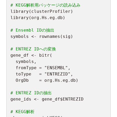
# KEGG解析用パッケージの読み込み
library
(
clusterProfiler
)
library
(
org.Hs.eg.db
)
# Ensembl IDの抽出
symbols 
<-
 rownames
(
sig
)
# ENTREZ IDへの変換
gene_df 
<-
 bitr
(
  symbols
,
  fromType 
=
"ENSEMBL"
,
  toType   
=
"ENTREZID"
,
  OrgDb    
=
 org.Hs.eg.db
)
# ENTREZ IDの抽出
gene_ids 
<-
 gene_df
$
ENTREZID

# KEGG解析