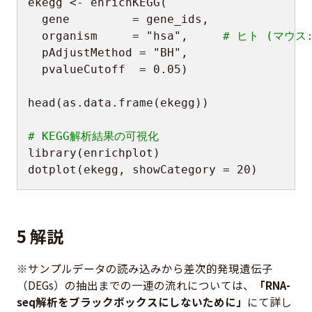
ekegg 
<-
 enrichKEGG
(
  gene         
=
 gene_ids
,
  organism     
=
"hsa"
,
# ヒト (マウス:
  pAdjustMethod 
=
"BH"
,
  pvalueCutoff  
=
0.05
)
head
(
as.data.frame
(
ekegg
)
)
# KEGG解析結果の可視化
library
(
enrichplot
)
dotplot
(
ekegg
,
 showCategory 
=
20
)
5 解説
※サンプルデータの読み込みから差次的発現遺伝子
（DEGs）の抽出までの一連の流れについては、
「RNA-
seq解析をブラックボックスにしないために」
にて詳し