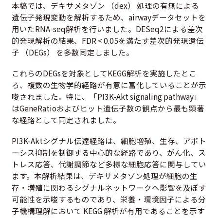
本稿では、デキサメタゾン （dex） 処理の有無による
遺伝子発現変動を解析するため、airwayデータセットを
用いたRNA-seq解析を行いました。DESeq2による差次
的発現解析の結果、FDR < 0.05を満たす差次的発現遺伝
子 （DEGs） を多数同定しました。
これらのDEGsを対象としてKEGG解析を実施したとこ
ろ、複数の生物学的経路が有意に富化していることが示
唆されました。特に、「PI3K-Akt signaling pathway」
はGeneRatioおよびヒット遺伝子数の観点から最も顕著
な経路として同定されました。
PI3K-Aktシグナル伝達経路は、細胞増殖、生存、アポト
ーシス抑制を制御する中心的な経路であり、がん化、ス
トレス応答、代謝調節など多様な細胞応答に関与してい
ます。本解析結果は、デキサメタゾン処理が細胞の生
存・増殖に関わるシグナルネットワークへ影響を及ぼす
可能性を示唆するものであり、栄養・環境因子による分
子機構理解において KEGG 解析が有用であることを示す