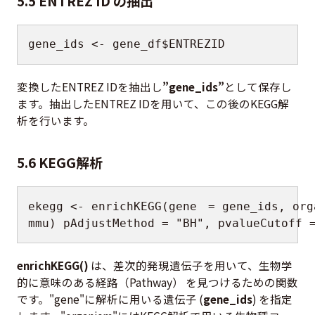
5.5 ENTREZ ID の抽出
gene_ids 
<-
 gene_df
$
ENTREZID
変換したENTREZ IDを抽出し
”gene_ids”
として保存し
ます。抽出したENTREZ IDを用いて、この後のKEGG解
析を行います。
5.6 KEGG解析
ekegg 
<-
 enrichKEGG
(
gene　
=
 gene_ids
,
 org
mmu
)
 pAdjustMethod 
=
"BH"
,
 pvalueCutoff 
enrichKEGG()
は、差次的発現遺伝子を用いて、生物学
的に意味のある経路（Pathway） を見つけるための関数
です。"gene"に解析に用いる遺伝子 (
gene_ids
) を指定