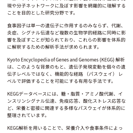
現や分子ネットワークに及ぼす影響を網羅的に理解する
ことを目的とした研究分野です。
食事因子は単一の遺伝子に作用するのみならず、代謝、
炎症、シグナル伝達など複数の生物学的経路に同時に影
響を及ぼすことが知られており、これらの影響を体系的
に解釈するための解析手法が求められます。
Kyoto Encyclopedia of Genes and Genomes (KEGG) 解析
は、このような背景のもと、遺伝子発現変動を個々の遺
伝子レベルではなく、機能的な経路 （パスウェイ） レ
ベルで評価することを可能にする有用な手法です。
KEGGデータベースには、糖・脂質・アミノ酸代謝、イ
ンスリンシグナル伝達、免疫応答、酸化ストレス応答な
ど、栄養と密接に関連する多様なパスウェイが体系的に
整理されています。
KEGG解析を用いることで、栄養介入や食事条件によっ