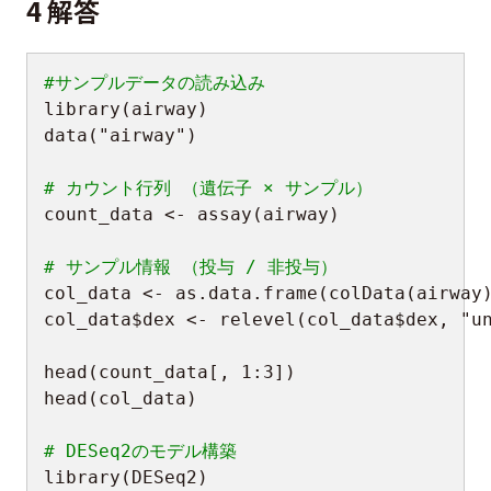
4 解答
#サンプルデータの読み込み
library
(
airway
)
data
(
"airway"
)
# カウント行列 （遺伝子 × サンプル）
count_data 
<-
 assay
(
airway
)
# サンプル情報 （投与 / 非投与）
col_data 
<-
 as.data.frame
(
colData
(
airway
col_data
$
dex 
<-
 relevel
(
col_data
$
dex
,
"u
head
(
count_data
[
,
1
:
3
]
)
head
(
col_data
)
# DESeq2のモデル構築
library
(
DESeq2
)