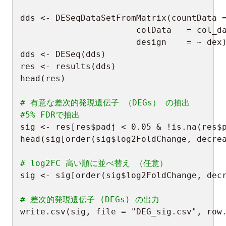
dds 
<-
 DESeqDataSetFromMatrix
(
countData 
                       colData   
=
 col_d
                       design    
=
~
 dex
dds 
<-
 DESeq
(
dds
)
res 
<-
 results
(
dds
)
head
(
res
)
# 有意な差次的発現遺伝子 （DEGs） の抽出
#5% FDRで抽出
sig 
<-
 res
[
res
$
padj 
<
0.05
&
!
is.na
(
res
$
head
(
sig
[
order
(
sig
$
log2FoldChange
,
 decre
# log2FC 高い順に並べ替え （任意）
sig 
<-
 sig
[
order
(
sig
$
log2FoldChange
,
 dec
# 差次的発現遺伝子 (DEGs) の出力
write.csv
(
sig
,
 file 
=
"DEG_sig.csv"
,
 row