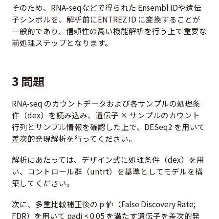
そのため、RNA-seqなどで得られた Ensembl IDや遺伝
子シンボルを、解析前にENTREZ ID に変換することが
一般的であり、信頼性の高い機能解析を行う上で重要な
前処理ステップとなります。
3 問題
RNA-seq のカウントデータおよび各サンプルの処理条
件（dex）を読み込み、遺伝子 × サンプルのカウント
行列とサンプル情報を確認した上で、DESeq2 を用いて
差次的発現解析を行ってください。
解析にあたっては、デザイン式に処理条件（dex）を用
い、コントロール群（untrt）を基準としてモデルを構
築してください。
次に、多重比較補正後の p 値（False Discovery Rate;
FDR）を用いて
padj < 0.05
を満たす遺伝子を差次的発