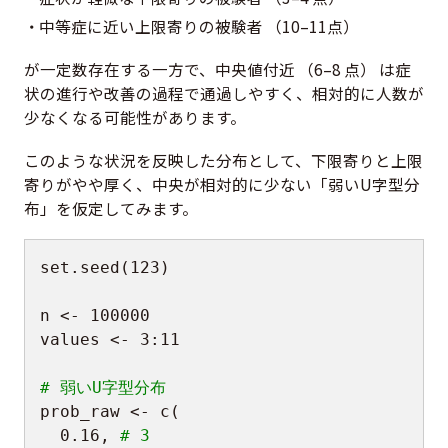
中等症に近い上限寄りの被験者 （10–11点）
が一定数存在する一方で、中央値付近 （6–8 点） は症
状の進行や改善の過程で通過しやすく、相対的に人数が
少なくなる可能性があります。
このような状況を反映した分布として、下限寄りと上限
寄りがやや厚く、中央が相対的に少ない「弱いU字型分
布」を仮定してみます。
set.seed
(
123
)
n 
<-
100000
values 
<-
3
:
11
# 弱いU字型分布
prob_raw 
<-
 c
(
0.16
,
# 3