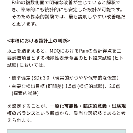
Painの複数側面で明確な改善が生じていると解釈で
き、臨床的にも統計的にも安定した設計が可能です。
そのため探索的試験では、最も説明しやすい改善幅だ
と思います。
<本稿における設計上の判断>
以上を踏まえると、MDQにおけるPainの合計得点を主
要評価項目とする機能性表示食品のヒト臨床試験 (ヒト
試験) においては、
標準偏差 (SD): 3.0 （現実的かつやや保守的な仮定）
主要な検出目標 (群間差): 1.5点 (検証的試験)、2.0点
(探索的試験)
を設定することが、
一般化可能性・臨床的意義・試験規
模のバランス
という観点から、妥当な選択肢であると考
えられます。