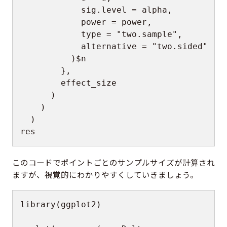
            sig.level 
=
 alpha
,
            power 
=
 power
,
            type 
=
"two.sample"
,
            alternative 
=
"two.sided"
)
$
n

}
,
        effect_size

)
)
)
res
このコードでポイントごとのサンプルサイズが計算され
ますが、視覚的にわかりやすくしていきましょう。
library
(
ggplot2
)