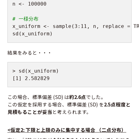
n 
<-
100000
# 一様分布
x_uniform 
<-
 sample
(
3
:
11
,
 n
,
 replace 
=
T
sd
(
x_uniform
)
結果をみると・・・
>
 sd
(
x_uniform
)
[
1
]
2.582829
この場合、標準偏差 (SD) は
約2.6点
でした。
この仮定を採用する場合、標準偏差 (SD) を
2.5点程度と
見積もることが妥当
と考えられます。
<仮定2: 下限と上限のみに集中する場合 （二点分布）