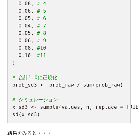
0.08
,
# 4
0.06
,
# 5
0.05
,
# 6
0.04
,
# 7
0.05
,
# 8
0.06
,
# 9
0.08
,
#10
0.16
#11
)
# 合計1.0に正規化
prob_sd3 
<-
 prob_raw 
/
 sum
(
prob_raw
)
# シミュレーション
x_sd3 
<-
 sample
(
values
,
 n
,
 replace 
=
TRU
sd
(
x_sd3
)
結果をみると・・・