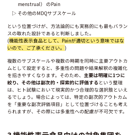
menstrual） のPain
その他のMDQサブスケール
という位置づけが、方法論的にも実務的にも最もバラン
スの取れた設計であると判断しました。
(
機能性表示食品として、Painが適切という意味ではな
いので、ご了承ください。
)
複数のサブスケールや複数の時期を同時に主要アウトカ
ムとして設定すると、多重性の問題や結果解釈の複雑化
を招きやすくなります。そのため、
主要は明確に1つに
絞り、その他は副次的・探索的に評価する
という整理
は、ヒト試験において現実的かつ合理的な選択肢といえ
るでしょう。場合によっては、特定の副次的アウトカム
を「重要な副次評価項目」として位置づけることも考え
られますが、その際には多重性への配慮が不可欠です。
3 機能性表示食品向けの対象集団を