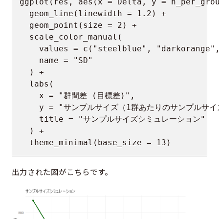
ggplot
(
res
,
 aes
(
x 
=
 Delta
,
 y 
=
 n_per_gro
  geom_line
(
linewidth 
=
1.2
)
+
  geom_point
(
size 
=
2
)
+
  scale_color_manual
(
    values 
=
 c
(
"steelblue"
,
"darkorange"
    name 
=
"SD"
)
+
  labs
(
    x 
=
"群間差 (目標差)"
,
    y 
=
"サンプルサイズ（1群あたりのサンプルサイ
    title 
=
"サンプルサイズシミュレーション"
)
+
  theme_minimal
(
base_size 
=
13
)
出力された図がこちらです。