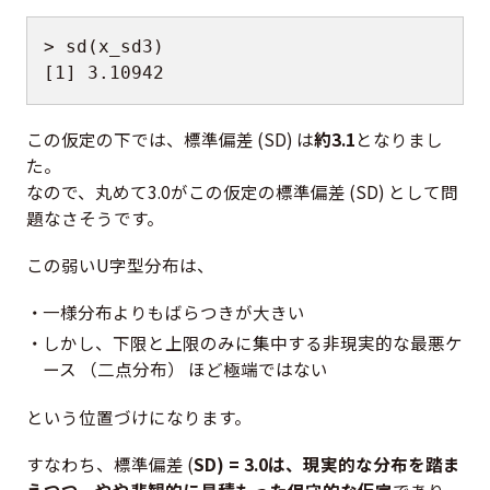
>
 sd
(
x_sd3
)
[
1
]
3.10942
この仮定の下では、標準偏差 (SD) は
約3.1
となりまし
た。
なので、丸めて3.0がこの仮定の標準偏差 (SD) として問
題なさそうです。
この弱いU字型分布は、
一様分布よりもばらつきが大きい
しかし、下限と上限のみに集中する非現実的な最悪ケ
ース （二点分布） ほど極端ではない
という位置づけになります。
すなわち、標準偏差 (
SD) = 3.0は、現実的な分布を踏ま
えつつ、やや悲観的に見積もった保守的な仮定
であり、