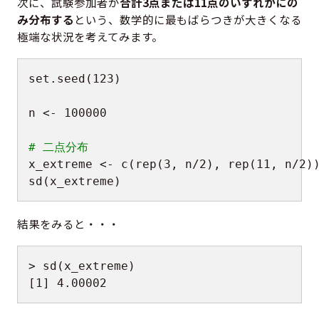
次に、試験参加者が
合計3点または11点のいずれかにの
み分布する
という、数学的に最もばらつきが大きくなる
極端な状況を考えてみます。
set.seed
(
123
)
n 
<-
100000
# 二点分布
x_extreme 
<-
 c
(
rep
(
3
,
 n
/
2
)
,
 rep
(
11
,
 n
/
2
)
sd
(
x_extreme
)
結果をみると・・・
>
 sd
(
x_extreme
)
[
1
]
4.00002