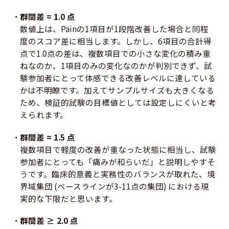
群間差 = 1.0 点
数値上は、Painの1項目が1段階改善した場合と同程
度のスコア差に相当します。しかし、6項目の合計得
点で1.0点の差は、複数項目での小さな変化の積み重
ねなのか、1項目のみの変化なのかが判別できず、試
験参加者にとって体感できる改善レベルに達している
かは不明瞭です。加えてサンプルサイズも大きくなる
ため、検証的試験の目標値としては設定しにくいと考
えられます。
群間差 = 1.5 点
複数項目で軽度の改善が重なった状態に相当し、試験
参加者にとっても「痛みが和らいだ」と説明しやすそ
うです。臨床的意義と実務性のバランスが取れた、境
界域集団 (ベースラインが3-11点の集団) における現
実的な下限だと思います。
群間差 ≥ 2.0 点