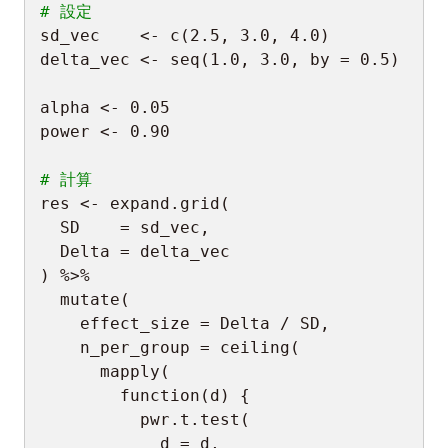
# 設定
sd_vec    
<-
 c
(
2.5
,
3.0
,
4.0
)
delta_vec 
<-
 seq
(
1.0
,
3.0
,
 by 
=
0.5
)
alpha 
<-
0.05
power 
<-
0.90
# 計算
res 
<-
 expand.grid
(
  SD    
=
 sd_vec
,
  Delta 
=
)
%>%
  mutate
(
    effect_size 
=
 Delta 
/
 SD
,
    n_per_group 
=
 ceiling
(
      mapply
(
function
(
d
)
{
          pwr.t.test
(
            d 
=
 d
,