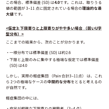
この場合、標準偏差 (SD) は
4.0
です。これは、取りうる
値の範囲が 3–11 点に固定されている場合の
理論的な最
大値
です。
<仮定3: 下限寄りと上限寄りがやや多い場合 （弱いU字
型分布）>
ここまでの結果から、次のことが分かります。
一様分布では標準偏差 (SD) は約2.6
下限と上限のみに集中する極端な仮定では標準偏差
(SD) は4.0
しかし、実際の軽症集団 （Pain 合計3–11点） は、これ
ら 2つの極端なケースの
中間的な分布
をとると考えるの
が自然です。
軽症集団の中には、
症状が軽微な下限寄りの被験者 （3–4 点）