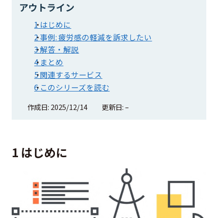
アウトライン
1 はじめに
2 事例: 疲労感の軽減を訴求したい
3 解答・解説
4 まとめ
5 関連するサービス
6 このシリーズを読む
作成日: 2025/12/14
更新日: –
1 はじめに