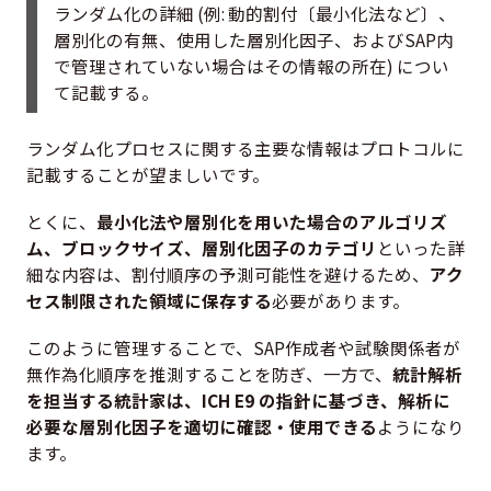
ランダム化の詳細 (例: 動的割付〔最小化法など〕、
層別化の有無、使用した層別化因子、およびSAP内
で管理されていない場合はその情報の所在) につい
て記載する。
ランダム化プロセスに関する主要な情報はプロトコルに
記載することが望ましいです。
とくに、
最小化法や層別化を用いた場合のアルゴリズ
ム、ブロックサイズ、層別化因子のカテゴリ
といった詳
細な内容は、割付順序の予測可能性を避けるため、
アク
セス制限された領域に保存する
必要があります。
このように管理することで、SAP作成者や試験関係者が
無作為化順序を推測することを防ぎ、一方で、
統計解析
を担当する統計家は、ICH E9 の指針に基づき、解析に
必要な層別化因子を適切に確認・使用できる
ようになり
ます。