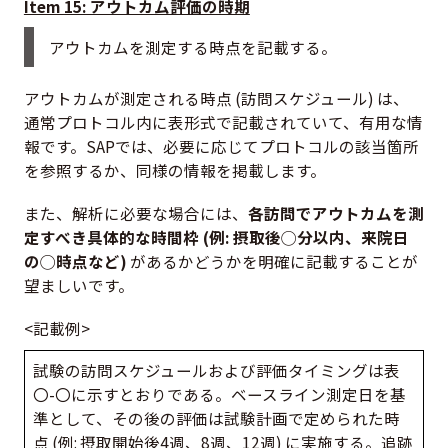
Item 15: アウトカム評価の時期
アウトカムを測定する時点を記載する。
アウトカムが測定される時点 (訪問スケジュール) は、
通常プロトコル内に表形式で記載されていて、有用な情
報です。SAPでは、必要に応じてプロトコルの該当箇所
を参照するか、同様の情報を掲載します。
また、解析に必要な場合には、
各訪問でアウトカムを測
定すべき具体的な時間枠 (例: 摂取後◯分以内、来院日
の◯時点など)
があるかどうかを明確に記載することが
望ましいです。
<記載例>
試験の訪問スケジュールおよび評価タイミングは表
〇-〇に示すとおりである。ベースライン測定日を基
準として、その後の評価は試験計画で定められた時
点 (例: 摂取開始後4週、8週、12週) に実施する。追跡