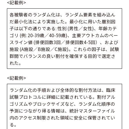
<記載例>
各被験者のランダム化は、ランダム要素を組み込ん
だ最小化法により実施した。最小化に用いた層別因
子は以下の通りである: 性別 (男性／女性)、年齢カテ
ゴリ (例: 20-39歳／40-59歳)、主要アウトカムのベー
スライン値 (排便回数3回／排便回数4-5回）、および
施設 (A施設／B施設／C施設)。これらの因子は、試験
群間でバランスの良い割付を確保する目的で選定さ
れた。
<記載例>
ランダム化の手順および全体的な割付方法は、臨床
試験プロトコルに詳細に記載されている。割付アル
ゴリズムやブロックサイズなど、ランダム化順序の
予測につながり得る情報は、統計マスターファイル
内のアクセス制限された領域に安全に保管されてい
る。