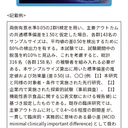
<記載例>
両側有意水準0.05の2群t検定を用い、主要アウトカム
の共通標準偏差を1.50と仮定した場合、各群143名の
サンプルサイズは、平均値の差0.50を検出するために
80％の検出力を有する。本試験では、試験期間中の
脱落を約10％と見込み、これを考慮すると、総計
316 名（各群 158 名） の被験者を組み入れる必要が
ある。本サンプルサイズ算出に用いた標準偏差の推
定値および効果量 (差 0.50) は、〇〇 (例: 【1】本研究
と同様の対象者・条件で実施された先行研究、【2】
企業内で実施された探索的試験（事前調査）、【3】
機能性表示食品に関する公表文献における報告値) に
基づき設定したものである。既存の臨床研究では、
主要アウトカムに対して 0.4〜0.6 程度の群間差 が、
一貫して臨床的・実務的に意味のある最小差 (MCID:
minimal clinically important difference) として扱わ