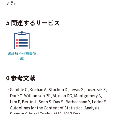
ょう。
5 関連するサービス
統計解析計画書作
成
6 参考文献
Gamble C, Krishan A, Stocken D, Lewis S, Juszczak E,
Doré C, Williamson PR, Altman DG, Montgomery A,
Lim P, Berlin J, Senn S, Day S, Barbachano Y, Loder E.
Guidelines for the Content of Statistical Analysis
Plans in Clinical Trials. JAMA. 2017 Dec