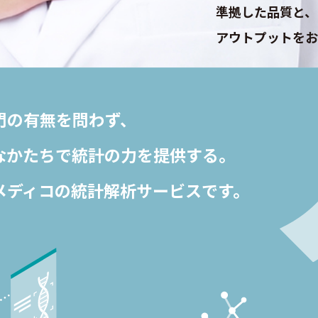
準拠した品質と、
アウトプットをお
門の有無を問わず、
なかたちで
統計の力を提供する。
メディコの
統計解析サービスです。