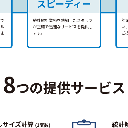
スピーディー
けで
統計解析業務を熟知したスタッフ
的
プル
が正確で迅速なサービスを提供し
い
しま
ます。
ご
8
つの提供サービス
ルサイズ計算
統計
(1変数)