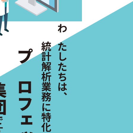
わたしたちは、
統計解析業務に特化した
団
す。