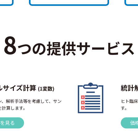
8
つの提供サービス
ルサイズ計算
統計
(1変数)
ン、解析手法等を考慮して、サン
ヒト臨床
を計算します。
す。
を見る
価